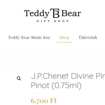
Teddy Bear Music box
Shop
Üzleteink
J.P.Chenet Divine Pi
Pinot (0.75ml)
6.700
Ft