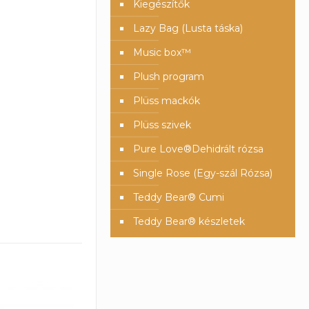
Kiegészítők
Lazy Bag (Lusta táska)
Music box™️
Plush program
Plüss mackók
Plüss szivek
Pure Love®️Dehidrált rózsa
Single Rose (Egy-szál Rózsa)
Teddy Bear® Cumi
Teddy Bear® készletek