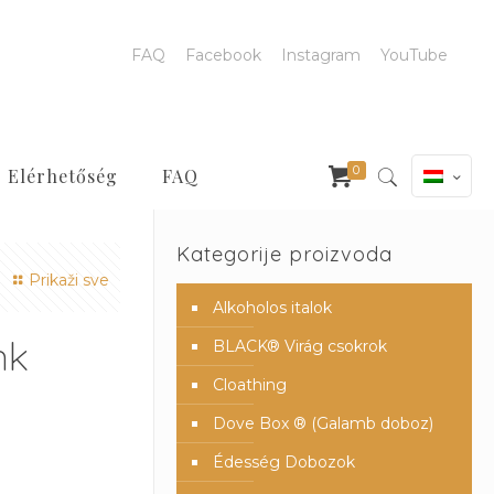
FAQ
Facebook
Instagram
YouTube
0
Elérhetőség
FAQ
Kategorije proizvoda
Prikaži sve
Alkoholos italok
nk
BLACK® Virág csokrok
Cloathing
Dove Box ® (Galamb doboz)
Édesség Dobozok