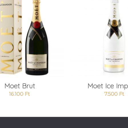
Moet Brut
Moet Ice Imp
16.100
Ft
7.500
Ft