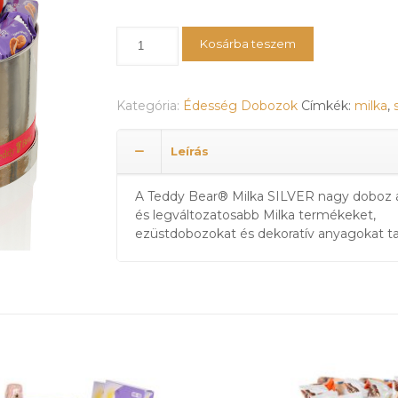
Teddy
Kosárba teszem
Bear®
Milka
SILVER
Kategória:
Édesség Dobozok
Címkék:
milka
,
box
mennyiség
Leírás
A Teddy Bear® Milka SILVER nagy doboz 
és legváltozatosabb Milka termékeket,
ezüstdobozokat és dekoratív anyagokat ta