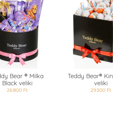
dy Bear ® Milka
Teddy Bear® Ki
Black veliki
veliki
26.800
Ft
29.500
Ft