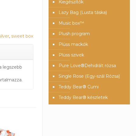
Kiegészítők
Lazy Bag (Lusta táska)
Music box™️
Plush program
silver
,
sweet box
Plüss mackók
Plüss szivek
Pure Love®️Dehidrált rózsa
a legszebb
Single Rose (Egy-szál Rózsa)
rtalmazza.
Teddy Bear® Cumi
Teddy Bear® készletek