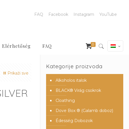
FAQ
Facebook
Instagram
YouTube
0
Elérhetőség
FAQ
Kategorije proizvoda
Prikaži sve
Alkoholos italok
SILVER
BLACK® Virág csokrok
Cloathing
Dove Box ® (Galamb doboz)
Édesség Dobozok