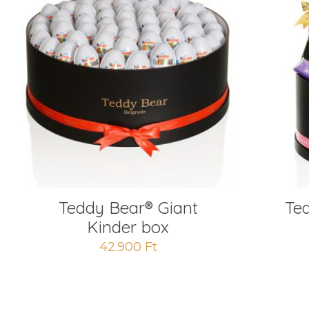
Teddy Bear® Giant
Ted
Kinder box
42.900
Ft