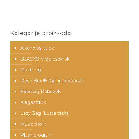
was:
is:
17.500 Ft.
15.900 Ft.
Kategorije proizvoda
Alkoholos italok
BLACK® Virág csokrok
Cloathing
Dove Box ® (Galamb doboz)
Édesség Dobozok
Kiegészítők
Lazy Bag (Lusta táska)
Music box™️
Plush program