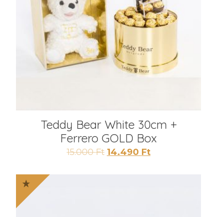
Teddy Bear White 30cm +
Ferrero GOLD Box
Original
Current
15.000
Ft
14.490
Ft
price
price
was:
is:
15.000 Ft.
14.490 Ft.