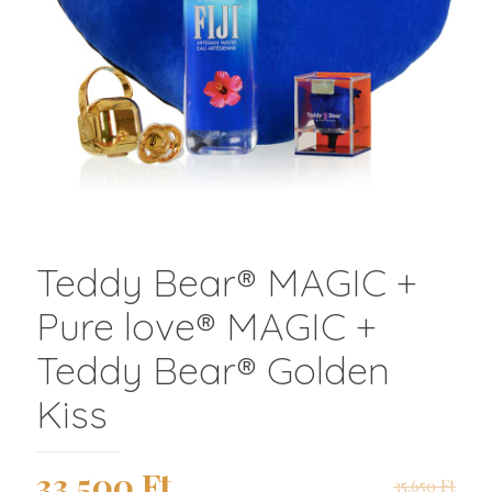
Teddy Bear® MAGIC +
Pure love® MAGIC +
Teddy Bear® Golden
Kiss
Original
Current
33.500
Ft
35.650
Ft