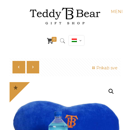
MENI
0
Prikaži sve