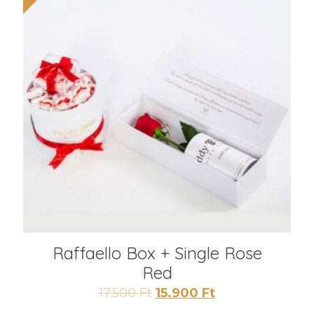
Raffaello Box + Single Rose
Red
Original
Current
17.500
Ft
15.900
Ft
price
price