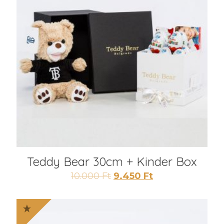
Teddy Bear 30cm + Kinder Box
Original
Current
10.000
Ft
9.450
Ft
price
price
was:
is:
10.000 Ft.
9.450 Ft.