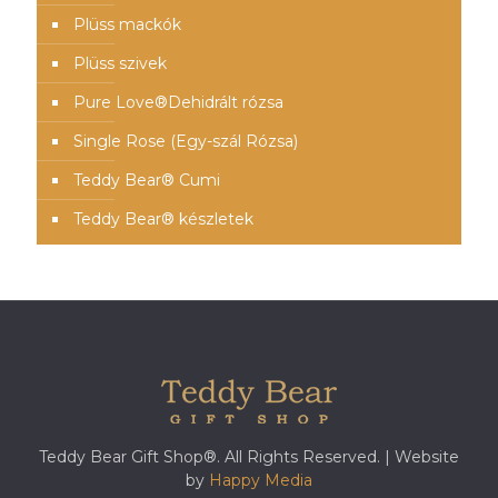
Plüss mackók
Plüss szivek
Pure Love®️Dehidrált rózsa
Single Rose (Egy-szál Rózsa)
Teddy Bear® Cumi
Teddy Bear® készletek
Teddy Bear Gift Shop®. All Rights Reserved. | Website
by
Happy Media