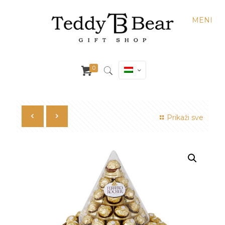
MENI
0
Prikaži sve