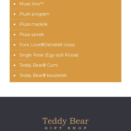
Music box™️
Plush program
Plüss mackók
Plüss szivek
Pure Love®️Dehidrált rózsa
Single Rose (Egy-szál Rózsa)
Teddy Bear® Cumi
Teddy Bear® készletek