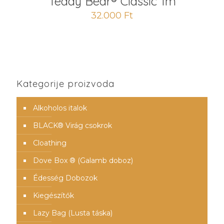
Teddy Bear® Classic 1m
32.000
Ft
Kategorije proizvoda
Alkoholos italok
BLACK® Virág csokrok
Cloathing
Dove Box ® (Galamb doboz)
Édesség Dobozok
Kiegészítők
Lazy Bag (Lusta táska)