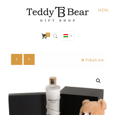
MENI
0
Prikaži sve