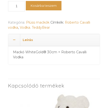
Teddy
Kosárba teszem
Bear
WhiteGold®
30cm
Kategória:
Plüss mackók
Címkék:
Roberto Cavalli
+
vodka
,
Vodka. TeddyBear
Roberto
Cavalli
vodka
Leírás
mennyiség
Mackó WhiteGold® 30cm + Roberto Cavalli
Vodka
Kapcsolódó termékek