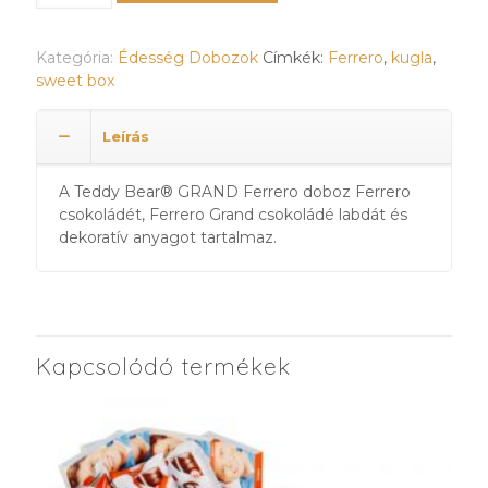
®
GRAND
Kategória:
Édesség Dobozok
Címkék:
Ferrero
,
kugla
,
Ferrero
sweet box
box
mennyiség
Leírás
A Teddy Bear® GRAND Ferrero doboz Ferrero
csokoládét, Ferrero Grand csokoládé labdát és
dekoratív anyagot tartalmaz.
Kapcsolódó termékek