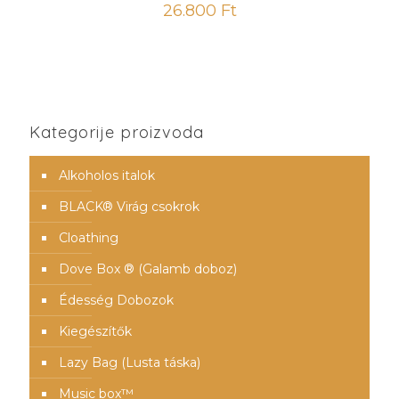
26.800
Ft
Kategorije proizvoda
Alkoholos italok
BLACK® Virág csokrok
Cloathing
Dove Box ® (Galamb doboz)
Édesség Dobozok
Kiegészítők
Lazy Bag (Lusta táska)
Music box™️