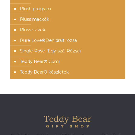
Plush program
Plüss mackók
Plüss szivek
Pure Love®️Dehidrált rózsa
Single Rose (Egy-szál Rózsa)
Teddy Bear® Cumi
Teddy Bear® készletek