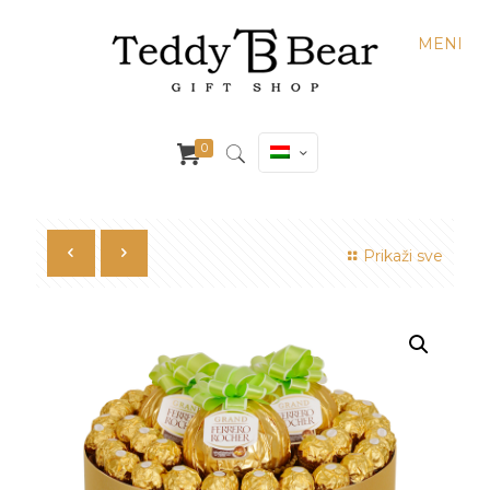
MENI
0
Prikaži sve