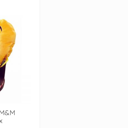
 M&M
x