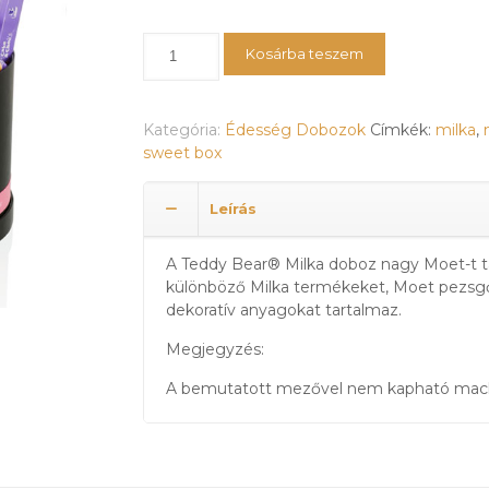
Teddy
Kosárba teszem
Bear®
Milka
box
Kategória:
Édesség Dobozok
Címkék:
milka
,
veliki
sweet box
sa
Moetom
mennyiség
Leírás
A Teddy Bear® Milka doboz nagy Moet-t t
különböző Milka termékeket, Moet pezsg
dekoratív anyagokat tartalmaz.
Megjegyzés:
A bemutatott mezővel nem kapható mac