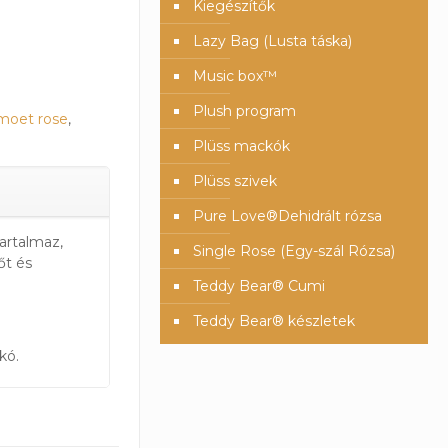
Kiegészítők
Lazy Bag (Lusta táska)
Music box™️
Plush program
moet rose
,
Plüss mackók
Plüss szivek
Pure Love®️Dehidrált rózsa
artalmaz,
Single Rose (Egy-szál Rózsa)
őt és
Teddy Bear® Cumi
Teddy Bear® készletek
kó.