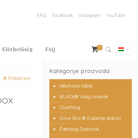
FAQ
Facebook
Instagram
YouTube
0
Elérhetőség
FAQ
Kategorije proizvoda
Prikaži sve
Alkoholos italok
box
BLACK® Virág csokrok
Cloathing
Dove Box ® (Galamb doboz)
Édesség Dobozok