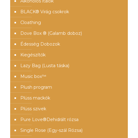
Alkoholos italok
BLACK® Virág csokrok
Cloathing
Dove Box ® (Galamb doboz)
Édesség Dobozok
Kiegészítők
Lazy Bag (Lusta táska)
Music box™️
Plush program
Plüss mackók
Plüss szivek
Pure Love®️Dehidrált rózsa
Single Rose (Egy-szál Rózsa)