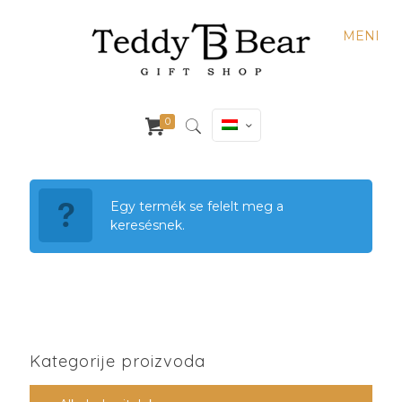
MENI
0
Egy termék se felelt meg a
keresésnek.
Kategorije proizvoda