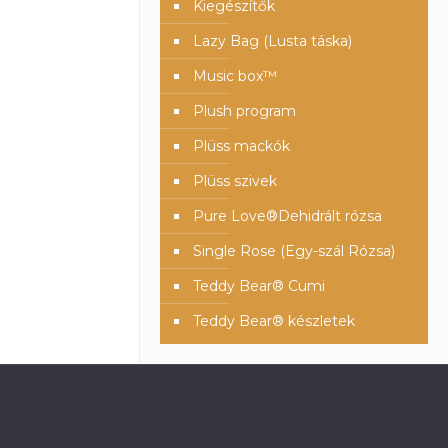
Kiegészítők
Lazy Bag (Lusta táska)
Music box™️
Plush program
Plüss mackók
Plüss szivek
Pure Love®️Dehidrált rózsa
Single Rose (Egy-szál Rózsa)
Teddy Bear® Cumi
Teddy Bear® készletek