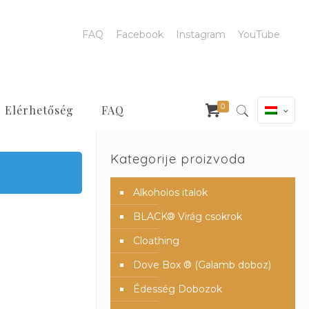
FAQ
Facebook
Instagram
YouTube
0
Elérhetőség
FAQ
Kategorije proizvoda
Alkoholos italok
BLACK® Virág csokrok
Cloathing
Dove Box ® (Galamb doboz)
Édesség Dobozok