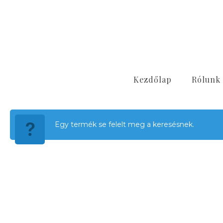
Kezdőlap
Rólunk
Egy termék se felelt meg a keresésnek.